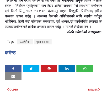
प्रणालीमा जान गरेको प्रयास सफल नभएपछि निर्वाचनमा जानुको विकल्प नरहेको
बताए । 'निर्वाचन प्रक्रियामा भाग लिएर अन्तिम समयमा मेरो समर्थनमा मनोनयन
दर्ता फिर्ता लिनु भएर सदाशयता देखाउनु भएका विष्णुहरि घिमिरेलाई हार्दिक
धन्यवाद ज्ञापन गर्दछु । अन्त्यमा नेजाको अधिवेशनको लागि सहयोग गर्नुहुने
भर्जिनिया, डिसी मेटो एरियाका संस्थापक, पूर्व अध्यक्ष,पूर्व कार्यसमिति लगायत का
सञ्चारकर्मीहरुलाई हार्दिक धन्यवाद ज्ञापन गर्दछु ।' उनले लेखेका छन् ।
फोटोः न्यौपानेको फेसबुकबाट
Tags
उ.अमेरिका
मुख्य समाचार
कमेन्ट
OLDER
NEWER
YOU MAY LIKE THESE POSTS