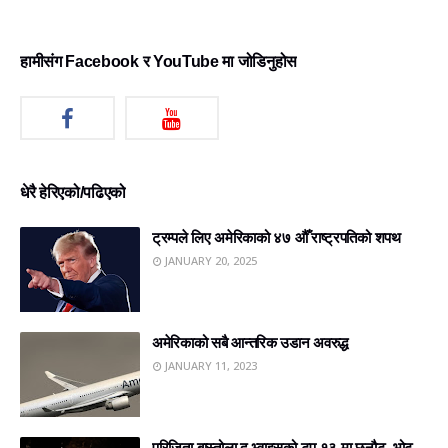
हामीसंग Facebook र YouTube मा जोडिनुहोस
धेरै हेरिएको/पढिएको
ट्रम्पले लिए अमेरिकाको ४७ औँ राष्ट्रपतिको शपथ
JANUARY 20, 2025
अमेरिकाको सबै आन्तरिक उडान अवरुद्ध
JANUARY 11, 2023
परिजिता बास्तोला द भ्वाइसको टप १३ मा छनौट, भोट